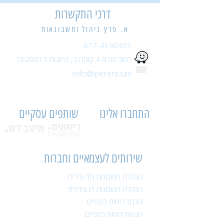
דרכי התקשרות
א. פרץ ניהול וחשבונאות
077-4140451
רחוב עזרא 4 קומה ג',
רחובות
7620015
info@perets.tax
התחברו אלינו
שותפים עסקיים
שירותים לעצמאיים וחברות
הנהלת חשבונות חד-צידית
הנהלת חשבונות דו-צדדית
הכנת דוחות כספיים
הגשת דוחות כספיים