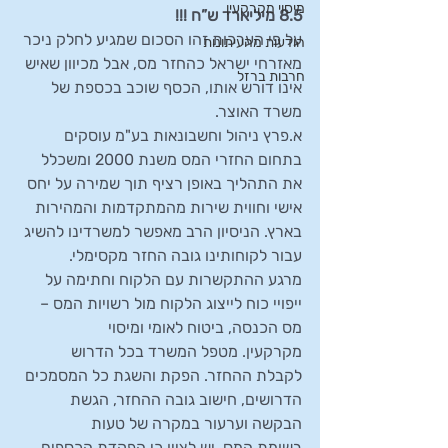
מיסוי מקרקעין
8.5 מיליארד ש”ח !!!
על פי הערכות זהו הסכום שמגיע לחלק ניכר 
הודעות מהעיתונות
מאזרחי ישראל כהחזר מס, אבל מכיוון שאיש 
חרבות ברזל
אינו דורש אותו, הכסף שוכב בכספת של 
משרד האוצר.
א.פרץ ניהול וחשבונאות בע"מ עוסקים 
בתחום החזרי המס משנת 2000 ומשכלל 
את התהליך באופן רציף תוך שמירה על יחס 
אישי וחווית שירות מהמתקדמות והמהירות 
בארץ. הניסיון הרב מאפשר למשרדינו להשיג 
עבור לקוחותינו גובה החזר מקסימלי.
מרגע ההתקשרות עם הלקוח וחתימה על 
ייפויי כוח לייצוג הלקוח מול רשויות המס – 
מס הכנסה, ביטוח לאומי ומיסוי 
מקרקעין. מטפל המשרד בכל הדרוש 
לקבלת ההחזר. הפקת והשגת כל המסמכים 
הדרושים, חישוב גובה ההחזר, הגשת 
הבקשה וערעור במקרה של טעות 
בשומת המס, יש לציין כי הפקדת הכספים 