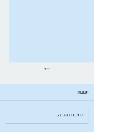
תגובות
עידכונט דצמבר 2019-עיתון
כתיבת תגובה...
המידע מאת א.פרץ ניהול
וחשבונאות בע"מ