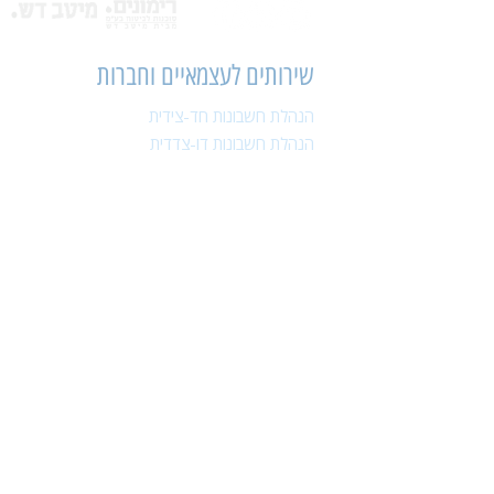
שירותים לעצמאיים וחברות
הנהלת חשבונות חד-צידית
הנהלת חשבונות דו-צדדית
הכנת דוחות כספיים
הגשת דוחות כספיים
הכנת דוחות שנתיים
הגשת דוחות שנתיים
חשב שכר
עיבודי שכר
תכנון מס
ייעוץ מס
דיני שכר ועבודה
ניסוח חוזה העסקה
רישום עובד חדש
ניהול תנאים סוציאלים