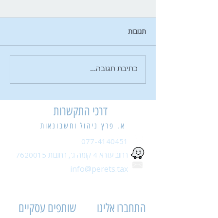
תגובות
דמי בידוד ל- "עצמאיים"
כתיבת תגובה...
דרכי התקשרות
א. פרץ ניהול וחשבונאות
077-4140451
רחוב עזרא 4 קומה ג',
רחובות
7620015
info@perets.tax
התחברו אלינו
שותפים עסקיים