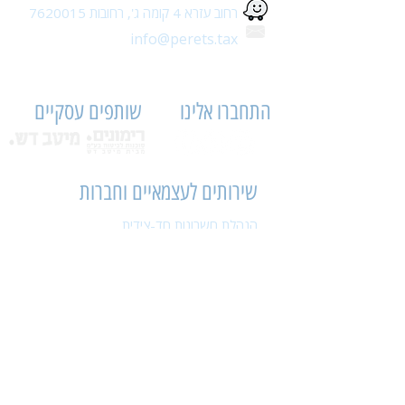
רחוב עזרא 4 קומה ג',
רחובות
7620015
info@perets.tax
התחברו אלינו
שותפים עסקיים
שירותים לעצמאיים וחברות
הנהלת חשבונות חד-צידית
הנהלת חשבונות דו-צדדית
הכנת דוחות כספיים
הגשת דוחות כספיים
הכנת דוחות שנתיים
הגשת דוחות שנתיים
חשב שכר
עיבודי שכר