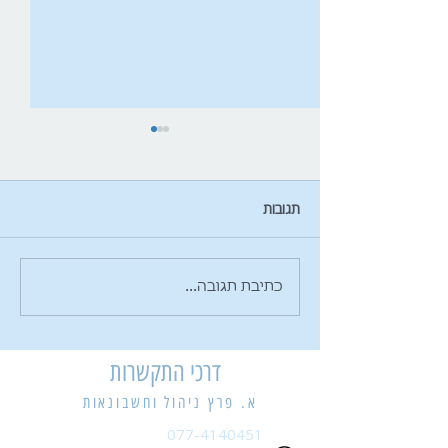
תגובות
עידכונט אוקטובר 2020- עיתון
כתיבת תגובה...
המידע מאת א.פרץ ניהול
וחשבונאות בע"מ
דרכי התקשרות
א. פרץ ניהול וחשבונאות
077-4140451