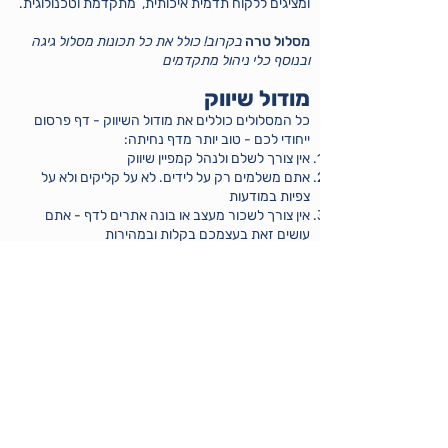
ומציגים ללקוח תדמית איכותית, מתקדמת וטכנולוגית.
מסלול טרה
בקרוב! כולל את כל תכונות מסלול גיגה
ובנוסף כלי ניהול מתקדמים
מודול שיווק
כל המסלולים כוללים את מודול השיווק - דף פרסום
ייחודי לכם - טוב יותר מדף נחיתה:
אין צורך לשלם ולנהל קמפיין שיווק
אתם משלמים רק על לידים. לא על קליקים ולא על
צפיות במודעות
אין צורך לשכור מעצב או בונה אתרים לדף - אתם
עושים זאת בעצמכם בקלות ובמהירות
באפשרותכם לעדכן את הדף מתי שתרצו*
הדף מפרסם
3 מוצרים שלכם
(בניגוד למוצר אחד לכל
דף נחיתה רגיל)
עלות קבועה של 40 ש"ח לליד + מע"מ (אותו מחיר גם
אם הלקוח מתעניין במוצר אחד או שלושה)
בדף ניתן לפרסם עד 3 מוצרים ולתת הטבות ייחודיות
ללקוחותיכם. כל לקוח שתפנו למחשבון ייחשף לפרסום
שלכם ויוכל לייצר לכם 3 לידים חדשים על כל הפניה
שלכם למחשבון.