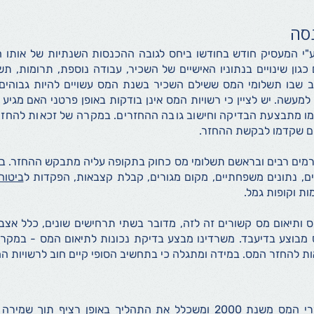
סה
י המעסיק חודש בחודשו ביחס לגובה ההכנסות השנתיות של אותו 
ון שינויים בנתוניו האישיים של השכיר, עבודה נוספת, תרומות, תשל
ב שבו תשלומי המס ששילם השכיר בשנת המס עשויים להיות גבוהים
מעשה. יש לציין כי רשויות המס אינן בודקות באופן פרטני האם מגיע
מו מתבצעת הבדיקה וחישוב גובה ההחזרים. במקרה של זכאות להחזר 
ם שקדמו לבקשת ההחזר.
רמים רבים ובראשם תשלומי מס כחוק בתקופה עליה מתבקש ההחזר. בין 
ם, נתונים משפחתיים, מקום מגורים, קבלת קצבאות, הפקדות ל
ביטוח
ת וקופות גמל.
ס ותיאום מס קשורים זה לזה, מדובר בשתי תרחישים שונים, כלל אצבע
מבוצע בדיעבד. משרדינו מבצע בדיקת נכונות לתיאום המס - במקרה 
 להחזר המס. במידה ומתגלה כי בתחשיב הסופי קיים חוב לרשויות המ
משרדינו עוסק בתחום החזרי המס משנת 2000 ומשכלל את התהליך באופן רצי