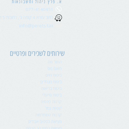
א. פרץ ניהול וחשבונאות
077-4140451
רחוב עזרא 4 קומה ג',
רחובות
15
info@perets.tax
שירותים לשכירים ופרטיים
החזר מס
תאום מס
ביטוח חיים
ביטוח מנהלים
ביטוח בריאות
ביטוח סיעודי
קרנות פנסיה
קופות גמל
קרנות השתלמות
מציאת כספים אבודים
מציאת כספי הר הכסף