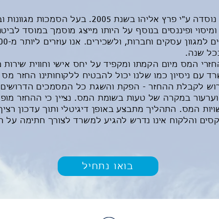
א.פרץ ניהול וחשבונאות נוסדה ע"י פרץ אליהו בשנת 2005. 
י ומיסוי ופיננסים בנוסף על היותו מייצג מוסמך במוסד לבי
כל שנה.
זרי המס מיום הקמתו ומקפיד על יחס אישי וחווית שירות
ד עם ניסיון כמו שלנו יכול להבטיח ללקוחותינו החזר מס 
ש לקבלת ההחזר - הפקת והשגת כל המסמכים הדרושים, 
רעור במקרה של טעות בשומת המס. נציין כי ההחזר מופק
יות המס. התהליך מתבצע באופן דיגיטלי ותוך עדכון רציף
סים והלקוח אינו נדרש להגיע למשרד לצורך חתימה על 
בואו נתחיל