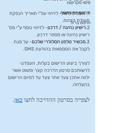
מיסוי מקרקעין
הודעות מהעיתונות
1. 
תעודת זהות
- לזיהוי עפ"י תאריך הנפקת 
תעודת הזהות.
חרבות ברזל
2.
רישיון נהיגה / דרכון
- לזיהוי נוסף ע"י מס' 
רישיון נהיגה או מספר דרכון.
3.
מכשיר טלפון הסלולרי שלכם
- על מנת 
לקבל את הססמאות בהודעת SMS.
לצורך ביצוע הרישום בקלות, העמדנו 
לרשותכם סרטון הדרכה קצר ופשוט אשר 
ילווה אתכן צעד אחר צעד עד לסיום הרישום 
בהצלחה.
לצפייה בסרטון ההדרכה לחצו 
כאן
.