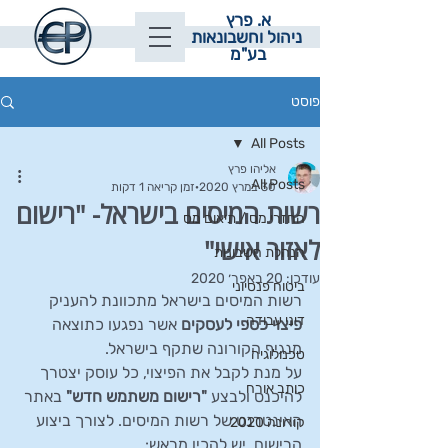
א. פרץ
ניהול וחשבונאות
בע"מ
פוסט
All Posts
אליהו פרץ
All Posts
30 במרץ 2020
זמן קריאה 1 דקות
רשות המיסים בישראל- "רישום
החזרי מס / תיאום מס
לאזור אישי"
הנהלת חשבונות
עודכן:
20 באפר׳ 2020
ביטוח פנסיוני
רשות המיסים בישראל מתכוונת להעניק 
דיני עבודה
פיצוי כספי לעסקים
 אשר נפגעו כתוצאה 
מנגיף הקורונה שתקף בישראל.
טכנולוגיה
על מנת לקבל את הפיצוי, כל עוסק יצטרך 
כותב אורח
להיכנס ולבצע 
"רישום משתמש חדש"
 באתר 
האינטרנט של רשות המיסים. לצורך ביצוע 
קורונה 2020
הרישום, יש להכין מראש: