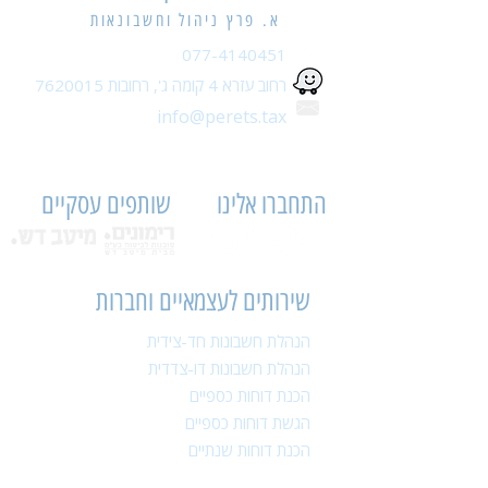
א. פרץ ניהול וחשבונאות
077-4140451
רחוב עזרא 4 קומה ג',
רחובות
7620015
info@perets.tax
התחברו אלינו
שותפים עסקיים
שירותים לעצמאיים וחברות
הנהלת חשבונות חד-צידית
הנהלת חשבונות דו-צדדית
הכנת דוחות כספיים
הגשת דוחות כספיים
הכנת דוחות שנתיים
הגשת דוחות שנתיים